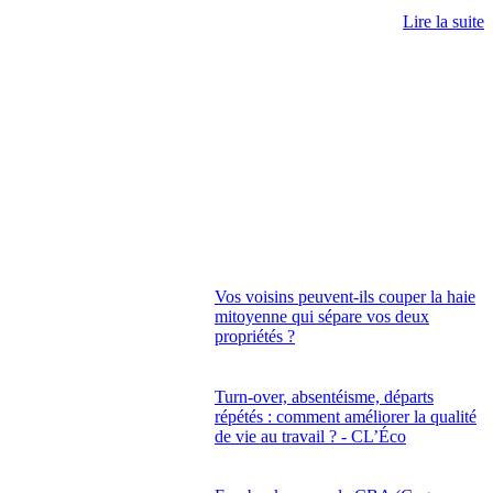
Lire la suite
Vos voisins peuvent-ils couper la haie
mitoyenne qui sépare vos deux
propriétés ?
Turn-over, absentéisme, départs
répétés : comment améliorer la qualité
de vie au travail ? - CL’Éco