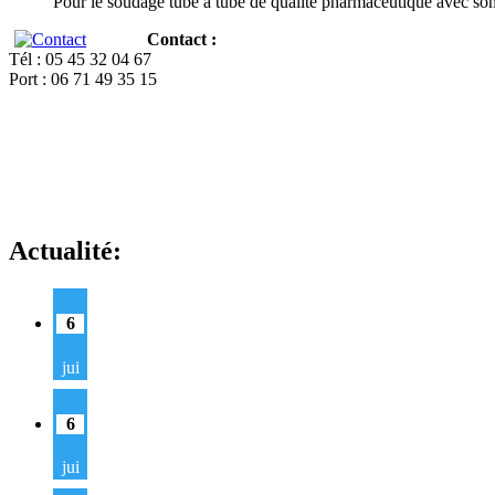
Pour le soudage tube à tube de qualité pharmaceutique avec so
Contact :
Tél : 05 45 32 04 67
Port : 06 71 49 35 15
Actualité:
6
jui
6
jui