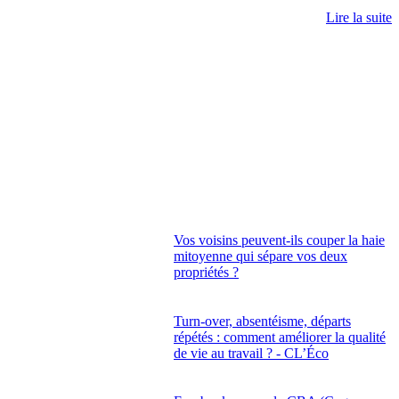
Lire la suite
Vos voisins peuvent-ils couper la haie
mitoyenne qui sépare vos deux
propriétés ?
Turn-over, absentéisme, départs
répétés : comment améliorer la qualité
de vie au travail ? - CL’Éco