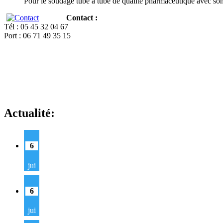
Pour le soudage tube à tube de qualité pharmaceutique avec so
Contact :
Tél : 05 45 32 04 67
Port : 06 71 49 35 15
Actualité:
6
jui
6
jui