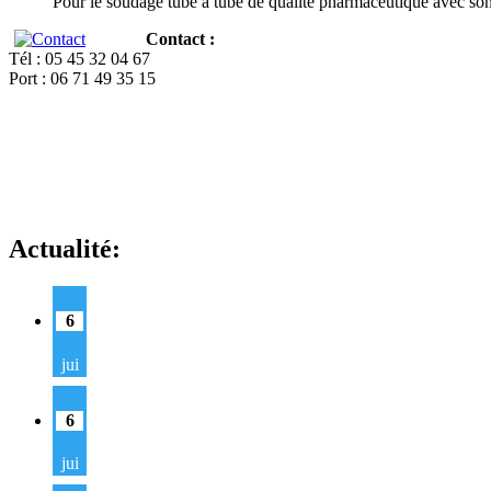
Pour le soudage tube à tube de qualité pharmaceutique avec so
Contact :
Tél : 05 45 32 04 67
Port : 06 71 49 35 15
Actualité:
6
jui
6
jui