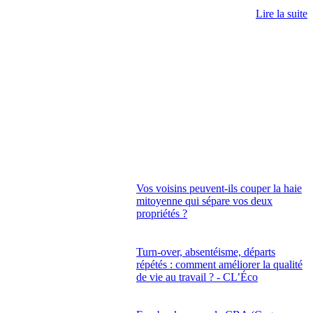
Lire la suite
Vos voisins peuvent-ils couper la haie
mitoyenne qui sépare vos deux
propriétés ?
Turn-over, absentéisme, départs
répétés : comment améliorer la qualité
de vie au travail ? - CL’Éco