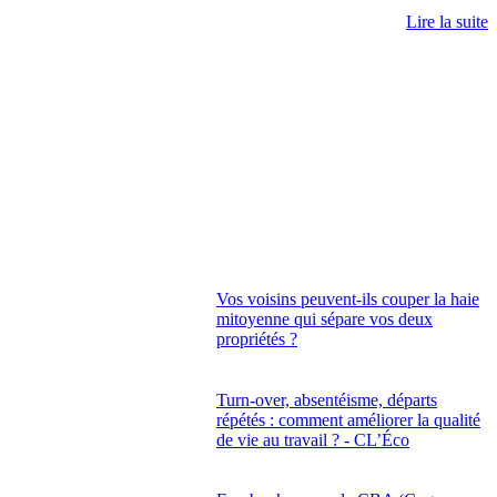
Lire la suite
Vos voisins peuvent-ils couper la haie
mitoyenne qui sépare vos deux
propriétés ?
Turn-over, absentéisme, départs
répétés : comment améliorer la qualité
de vie au travail ? - CL’Éco