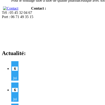
Pour le soudage tube à tube de qualité pharmaceutique avec so
Contact :
Tél : 05 45 32 04 67
Port : 06 71 49 35 15
Actualité:
6
jui
6
jui